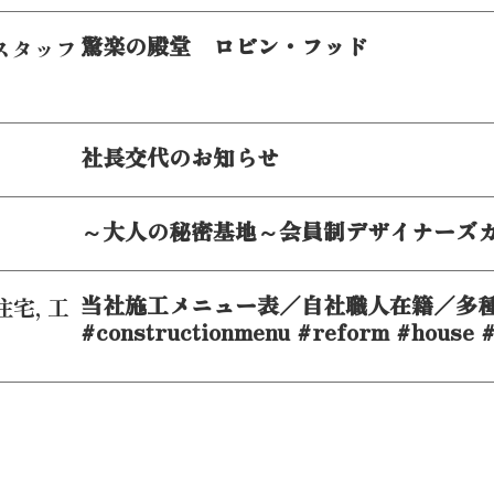
驚楽の殿堂 ロビン・フッド
スタッフ
社長交代のお知らせ
～大人の秘密基地～会員制デザイナーズ
当社施工メニュー表／自社職人在籍／多
住宅
,
工
#constructionmenu #reform #house #