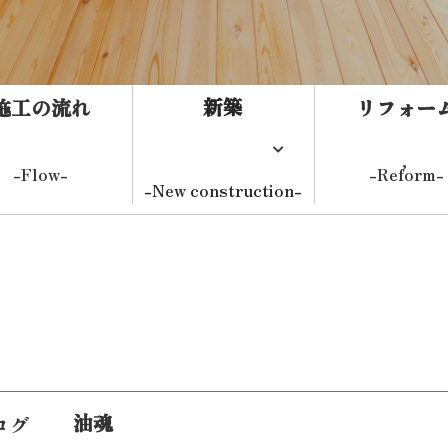
新築
施工の流れ
リフォー
-Flow-
-Reform-
-New construction-
新築住
システム建築
事務
健康住宅
油魂
ログ