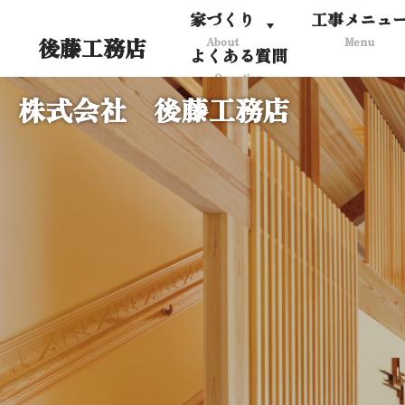
家づくり
工事メニュ
後藤工務店
About
Menu
コ
よくある質問
ン
Question
テ
株式会社 後藤工務店
ン
ツ
へ
ス
キ
ッ
プ