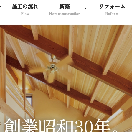
ー
施工の流れ
新築
リフォーム
Flow
New construction
Reform
30
創業昭和
年。