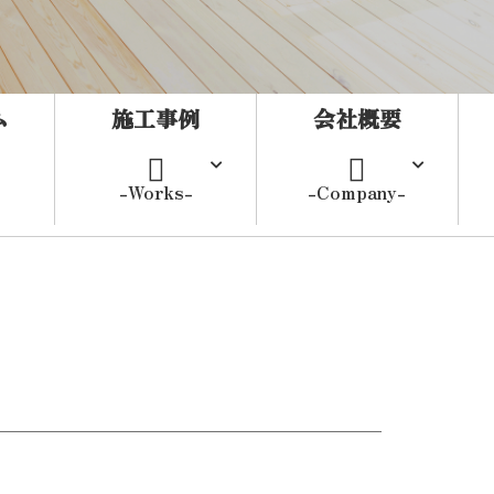
ム
施工事例
会社概要
-Works-
-Company-
宅
リフォーム
外構
当社の特徴
工場・倉庫
所
商業施設
福祉施設
その他