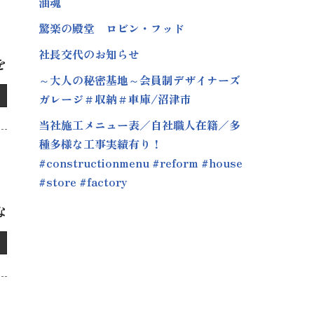
油魂
驚楽の殿堂 ロビン・フッド
社長交代のお知らせ
を
～大人の秘密基地～会員制デザイナーズ
ガレージ＃収納＃車庫/沼津市
当社施工メニュー表／自社職人在籍／多
種多様な工事実績有り！
#constructionmenu #reform #house
#store #factory
な