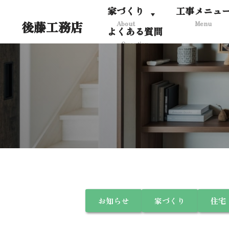
家づくり
工事メニュ
後藤工務店
About
Menu
コ
よくある質問
ン
Question
テ
ン
ツ
へ
ス
キ
ッ
プ
お知らせ
家づくり
住宅