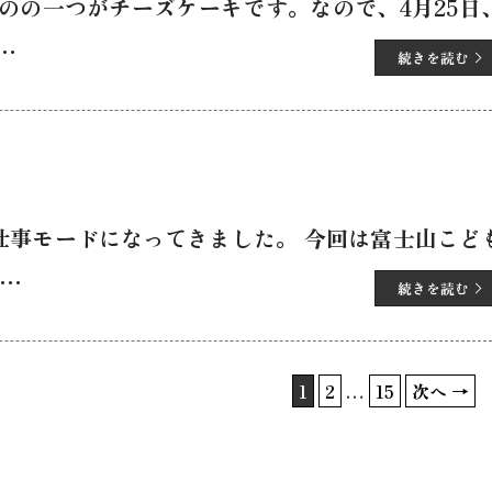
のの一つがチーズケーキです。なので、4月25日
…
続きを読む
仕事モードになってきました。 今回は富士山こど
…
続きを読む
1
2
…
15
次へ →