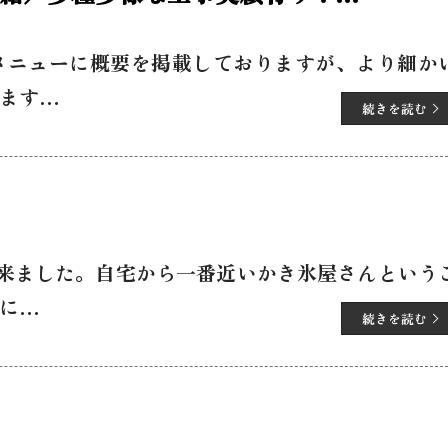
ouse #store #factory
メニューに概要を掲載しておりますが、より細か
ます…
続きを読む
来ました。自宅から一番近いかき氷屋さんという
に…
続きを読む