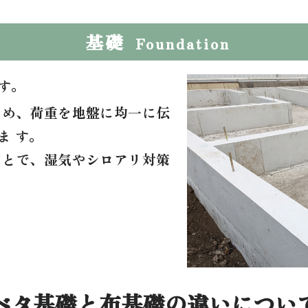
基礎
Foundation
す。
ため、荷重を地盤に均一に伝
ま す。
ことで、湿気やシロアリ対策
ベタ基礎と布基礎の
違いについ