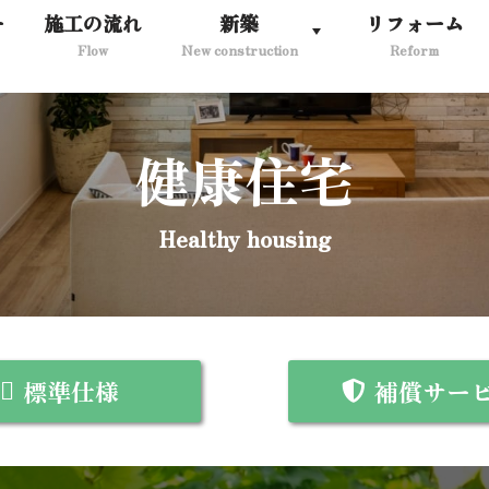
ー
施工の流れ
新築
リフォーム
Flow
New construction
Reform
健康住宅
Healthy housing
標準仕様
補償サー