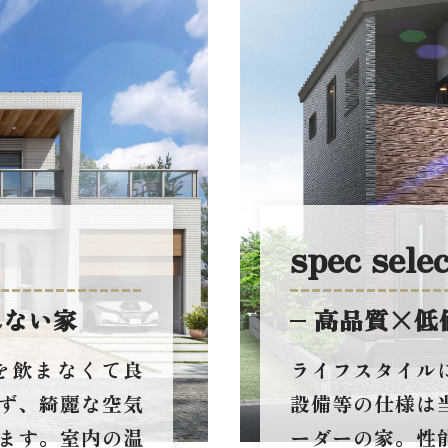
spec sele
れない家
高品質×低
を飲まなくて良
ライフスタイル
ず、綺麗な空気
設備等の仕様は
ます。室内の温
ーダーの家。性