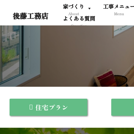
家づくり
工事メニュ
後藤工務店
About
Menu
コ
よくある質問
ン
Question
テ
ン
ツ
へ
ス
キ
ッ
プ
住宅プラン