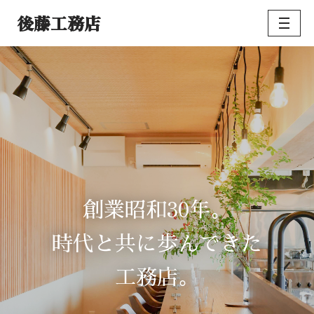
後藤工務店
コ
ン
テ
ン
ツ
へ
ス
キ
ッ
プ
30
創業昭和
年。
時代と共に歩んできた
工務店。