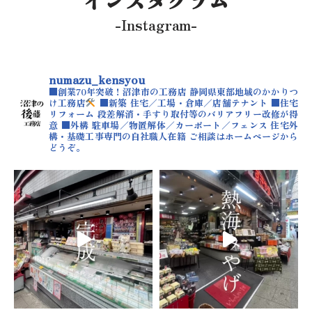
インスタグラム
-Instagram-
numazu_kensyou
■創業70年突破！沼津市の工務店
静岡県東部地域のかかりつ
け工務店
■新築
住宅／工場・倉庫／店舗テナント
■住宅
リフォーム
段差解消・手すり取付等のバリアフリー改修が得
意
■外構
駐車場／物置解体／カーポート／フェンス
住宅外
構・基礎工事専門の自社職人在籍
ご相談はホームページから
どうぞ。