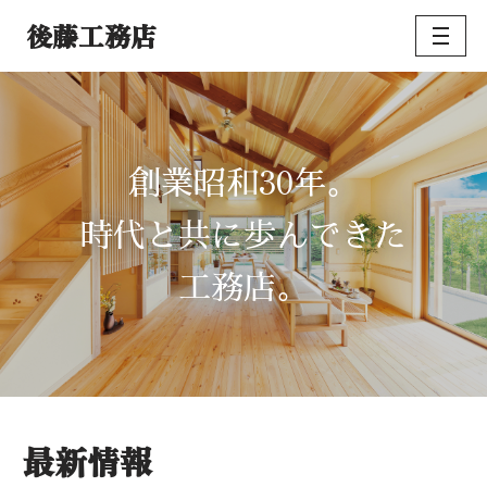
後藤工務店
コ
ン
テ
ン
ツ
30
創業昭和
年。
へ
ス
時代と共に歩んできた
キ
ッ
工務店。
プ
最新情報