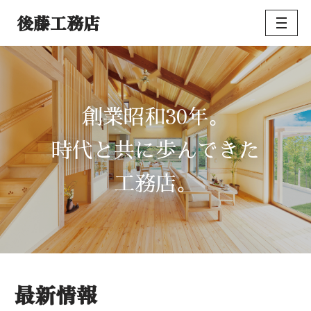
後藤工務店
コ
ン
テ
ン
ツ
30
創業昭和
年。
へ
ス
時代と共に歩んできた
キ
ッ
工務店。
プ
最新情報