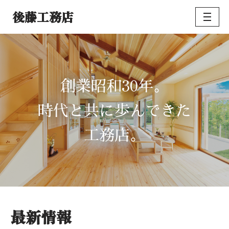
後藤工務店
コ
ン
テ
ン
ツ
30
創業昭和
年。
へ
ス
時代と共に歩んできた
キ
ッ
工務店。
プ
最新情報