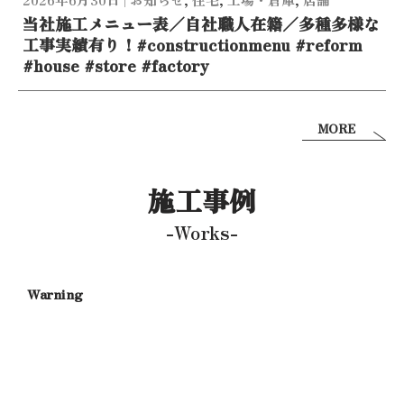
当社施工メニュー表／自社職人在籍／多種多様な
工事実績有り！#constructionmenu #reform
#house #store #factory
MORE
施工事例
-Works-
Warning
/
c