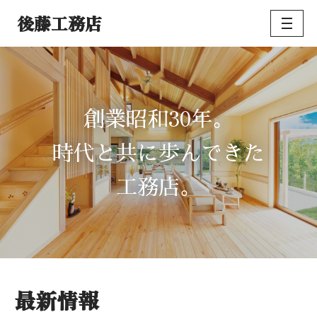
後藤工務店
コ
ン
テ
ン
ツ
30
創業昭和
年。
へ
ス
時代と共に歩んできた
キ
ッ
工務店。
プ
最新情報