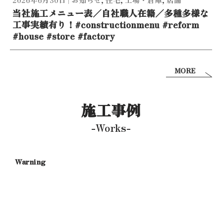
当社施工メニュー表／自社職人在籍／多種多様な
工事実績有り！#constructionmenu #reform
#house #store #factory
MORE
施工事例
-Works-
g
/home/xs358
content/them