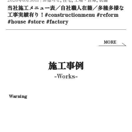
当社施工メニュー表／自社職人在籍／多種多様な
工事実績有り！#constructionmenu #reform
#house #store #factory
MORE
施工事例
-Works-
Warning
/
c