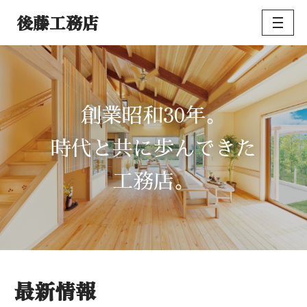
後藤工務店
コ
ン
テ
ン
ツ
30
創業昭和
年。
へ
ス
時代と共に歩んできた
キ
ッ
工務店。
プ
最新情報