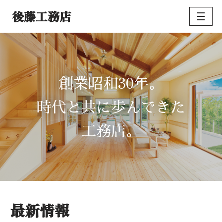
後藤工務店
コ
ン
テ
ン
ツ
30
創業昭和
年。
へ
ス
時代と共に歩んできた
キ
ッ
工務店。
プ
最新情報