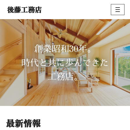
後藤工務店
コ
ン
テ
ン
ツ
30
創業昭和
年。
へ
ス
時代と共に歩んできた
キ
ッ
工務店。
プ
最新情報