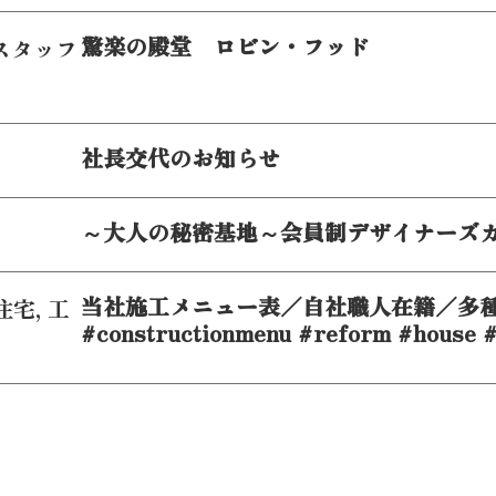
驚楽の殿堂 ロビン・フッド
スタッフ
社長交代のお知らせ
～大人の秘密基地～会員制デザイナーズ
当社施工メニュー表／自社職人在籍／多
住宅
,
工
#constructionmenu #reform #house #