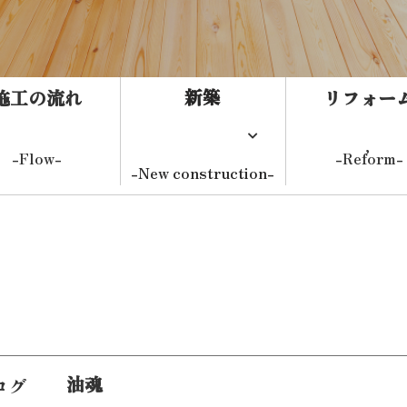
新築
施工の流れ
リフォー
-Flow-
-Reform-
-New construction-
新築住
システム建築
事務
健康住宅
油魂
ログ