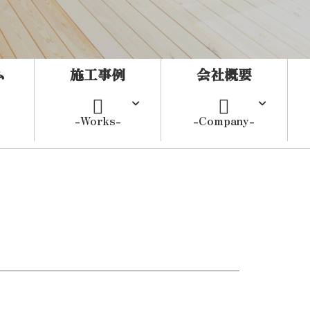
ム
施工事例
会社概要
-Works-
-Company-
宅
リフォーム
外構
当社の特徴
工場・倉庫
所
商業施設
福祉施設
その他