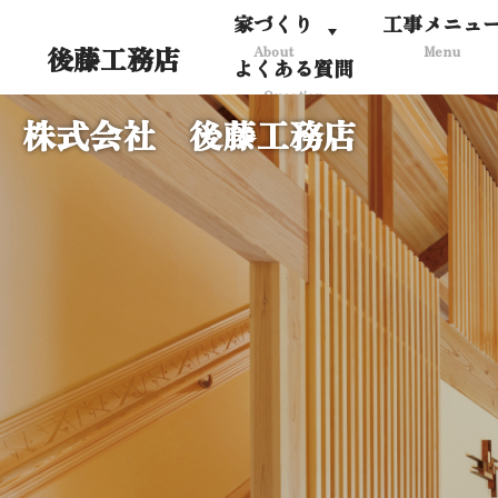
家づくり
工事メニュ
後藤工務店
About
Menu
コ
よくある質問
ン
Question
テ
株式会社 後藤工務店
ン
ツ
へ
ス
キ
ッ
プ