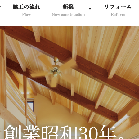
ー
施工の流れ
新築
リフォーム
Flow
New construction
Reform
30
創業昭和
年。