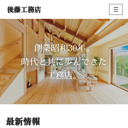
後藤工務店
コ
ン
テ
ン
ツ
30
創業昭和
年。
へ
ス
時代と共に歩んできた
キ
ッ
工務店。
プ
最新情報