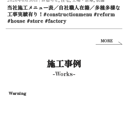
当社施工メニュー表／自社職人在籍／多種多様な
工事実績有り！#constructionmenu #reform
#house #store #factory
MORE
施工事例
-Works-
Warning
/
c