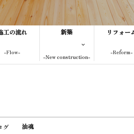
新築
施工の流れ
リフォー
-Flow-
-Reform-
-New construction-
新築住
システム建築
事務
健康住宅
油魂
ログ