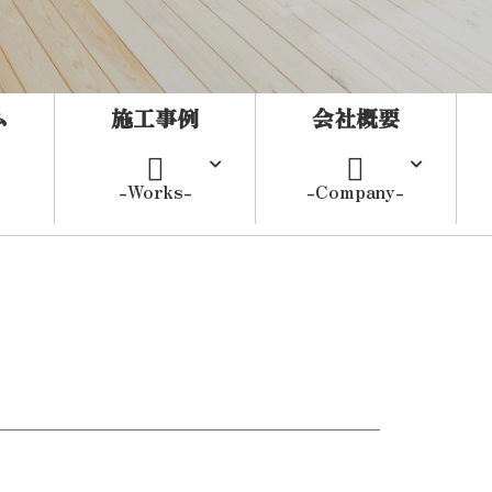
ム
施工事例
会社概要
-Works-
-Company-
宅
リフォーム
外構
当社の特徴
工場・倉庫
所
商業施設
福祉施設
その他