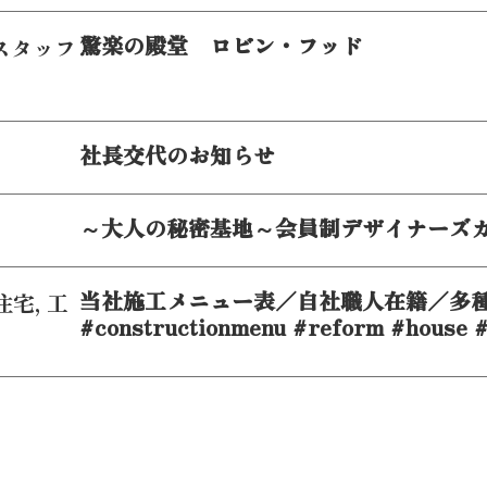
驚楽の殿堂 ロビン・フッド
スタッフ
社長交代のお知らせ
～大人の秘密基地～会員制デザイナーズ
当社施工メニュー表／自社職人在籍／多
住宅
,
工
#constructionmenu #reform #house #