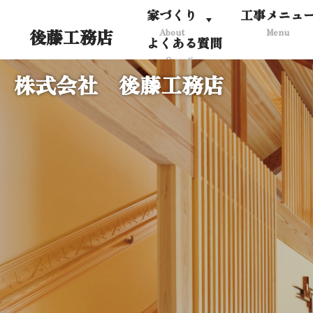
家づくり
工事メニュ
後藤工務店
About
Menu
コ
よくある質問
ン
Question
テ
株式会社 後藤工務店
ン
ツ
へ
ス
キ
ッ
プ