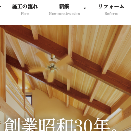
ー
施工の流れ
新築
リフォーム
Flow
New construction
Reform
30
創業昭和
年。