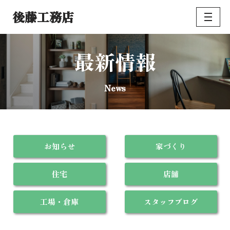
後藤工務店
コ
ン
テ
最新情報
ン
ツ
News
へ
ス
キ
ッ
プ
お知らせ
家づくり
住宅
店舗
工場・倉庫
スタッフブログ